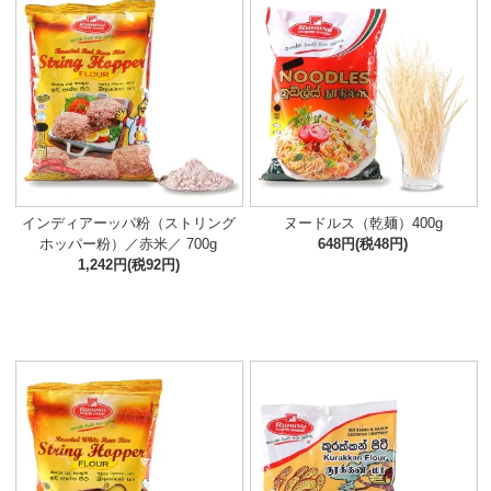
インディアーッパ粉（ストリング
ヌードルス（乾麺）400g
ホッパー粉）／赤米／ 700g
648円(税48円)
1,242円(税92円)