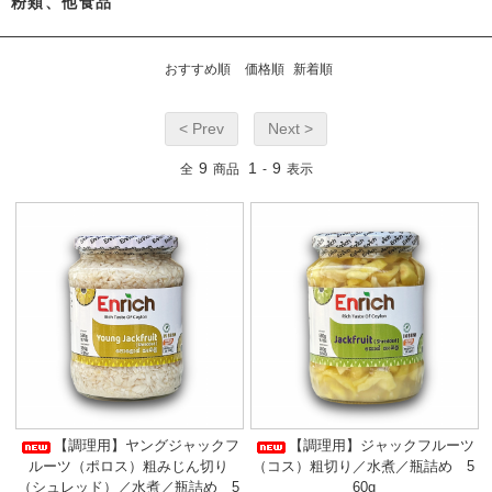
粉類、他食品
おすすめ順
価格順
新着順
< Prev
Next >
9
1
9
全
商品
-
表示
【調理用】ヤングジャックフ
【調理用】ジャックフルーツ
ルーツ（ポロス）粗みじん切り
（コス）粗切り／水煮／瓶詰め 5
（シュレッド）／水煮／瓶詰め 5
60g