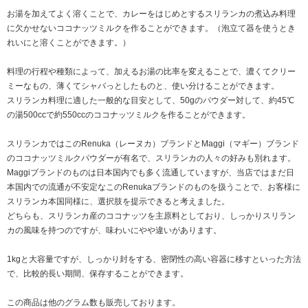
お湯を加えてよく溶くことで、カレーをはじめとするスリランカの煮込み料理
に欠かせないココナッツミルクを作ることができます。（泡立て器を使うとき
れいにと溶くことができます。）
料理の行程や種類によって、加えるお湯の比率を変えることで、濃くてクリー
ミーなもの、薄くてシャバっとしたものと、使い分けることができます。
スリランカ料理に適した一般的な目安として、50gのパウダー対して、約45℃
の湯500ccで約550ccのココナッツミルクを作ることができます。
スリランカではこのRenuka（レーヌカ）ブランドとMaggi（マギー）ブランド
のココナッツミルクパウダーが有名で、スリランカの人々の好みも別れます。
Maggiブランドのものは日本国内でも多く流通していますが、当店ではまだ日
本国内での流通が不安定なこのRenukaブランドのものを扱うことで、お客様に
スリランカ本国同様に、選択肢を提示できると考えました。
どちらも、スリランカ産のココナッツを主原料としており、しっかりスリラン
カの風味を持つのですが、味わいにやや違いがあります。
1kgと大容量ですが、しっかり封をする、密閉性の高い容器に移すといった方法
で、比較的長い期間、保存することができます。
この商品は他のグラム数も販売しております。