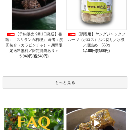
【予約販売 9月1日発送】書
【調理用】ヤングジャックフ
籍：「スリランカ料理」 著者：濱
ルーツ（ポロス）ぶつ切り／水煮
田祐介（カラピンチャ）＜期間限
／瓶詰め 560g
定送料無料／限定特典あり＞
1,188円(税88円)
5,940円(税540円)
もっと見る