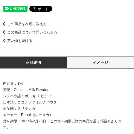
この商品を友達に教える
この商品について問い合わせる
買い物を続ける
商品説明
イメージ
内容量：1kg
英記：Coconut Milk Powder
シンハラ語：ポル キリ ピティ
日本語：ココナッツミルクパウダー
原産国：スリランカ
メーカー：Renuka(レーヌカ）
賞味期限：2027年2月26日（この賞味期限以降の商品が届く場合もありま
す。）