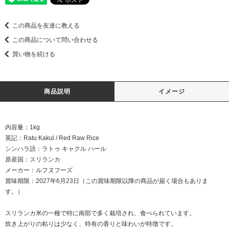
この商品を友達に教える
この商品について問い合わせる
買い物を続ける
商品説明
イメージ
内容量：1kg
英記：Ratu Kakul / Red Raw Rice
シンハラ語：ラトゥ キャクル ハール
原産国：スリランカ
メーカー：ルフヌフーズ
賞味期限：2027年6月23日（この賞味期限以降の商品が届く場合もありま
す。）
スリランカ米の一種で特に南部で多く栽培され、食べられています。
炊き上がりの粘りは少なく、特有の香りと味わいが特徴です。