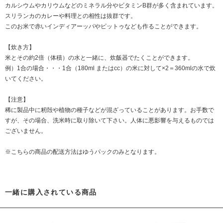
カルシウムやカリウムなどのミネラル分やビタミンB群が多く含まれています。
スリランカのカレーや料理との相性は抜群です。
このお米で赤いインディアーッパやピットゥなども作ることができます。
【炊き方】
米とその約2倍（体積）の水と一緒に、炊飯器でたくことができます。
例）1合の場合・・・1合（180ml またはcc）の米に対して×2＝360mlの水で炊
いてください。
【注意】
稀に製品中に籾殻や植物の種子などが混ざっていることがあります。お手数で
すが、その場合、洗米時に取り除いて下さい。人体に悪影響を与えるものでは
ございません。
※こちらの商品の配送方法はゆうパックのみとなります。
一緒に購入されている商品