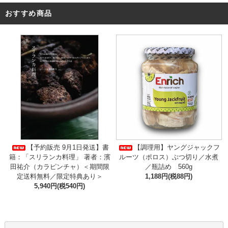
おすすめ商品
【予約販売 9月1日発送】書
【調理用】ヤングジャックフ
籍：「スリランカ料理」 著者：濱
ルーツ（ポロス）ぶつ切り／水煮
田祐介（カラピンチャ）＜期間限
／瓶詰め 560g
定送料無料／限定特典あり＞
1,188円(税88円)
5,940円(税540円)