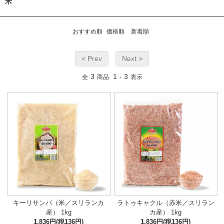
米
おすすめ順
価格順
新着順
< Prev
Next >
3
1
3
全
商品
-
表示
キーリサンバ（米／スリランカ
ラトゥキャクル（赤米／スリラン
産） 1kg
カ産） 1kg
1,836円(税136円)
1,836円(税136円)