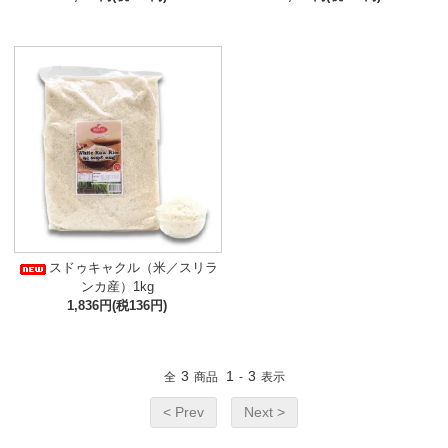
スドゥキャクル（米／スリラ
ンカ産）1kg
1,836円(税136円)
3
1
3
全
商品
-
表示
< Prev
Next >