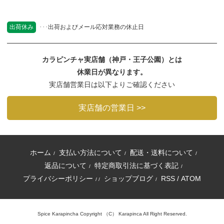
出荷休み
出荷およびメール応対業務の休止日
カラピンチャ実店舗（神戸・王子公園）とは
休業日が異なります。
実店舗営業日は以下よりご確認ください
実店舗の営業日 >>
ホーム
支払い方法について
配送・送料について
/
/
/
返品について
特定商取引法に基づく表記
/
/
プライバシーポリシー
ショップブログ
RSS
/
ATOM
/ /
/
Spice Karapincha Copyright （C） Karapinca All Right Reserved.