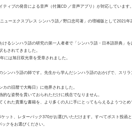
イティブの発音による音声（付属CD ／音声アプリ）が対応しています
「ニューエクスプレス シンハラ語／野口忠司著」の増補版として2021年
おけるシンハラ語の研究の第一人者者で「シンハラ語・日本語辞典」を
訳もされてきました。
7年には旭日双光章を受章されました。
のシンハラ語の師です。先生から学んだシンハラ語のおかげで、スリラ
リランカの旧暦で大晦日）に他界されました。
熱的な姿勢を貫いておられただけに残念でなりません。
てくれた貴重な書籍を、より多くの人に手にとってもらえるようつとめ
パケット、レターパック370がお選びいただけます。すべてポスト投函
パックをお選びください。