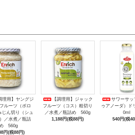
調理用】ヤングジ
【調理用】ジャック
サワーサッ
フルーツ（ポロ
フルーツ（コス）粗切り
ゥアノーダ）ドリ
みじん切り（シュ
／水煮／瓶詰め 560g
0ml
）／水煮／瓶詰
1,188円(税88円)
540円(税4
め 560g
188円(税88円)