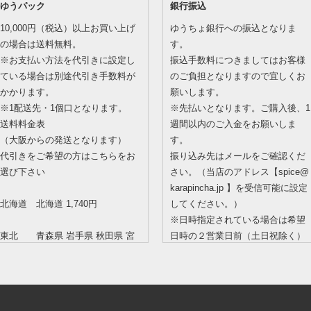
ゆうパック
銀行振込
10,000円（税込）以上お買い上げ
ゆうちょ銀行への振込となりま
の場合は送料無料。
す。
※お支払い方法を代引きに設定し
振込手数料につきましてはお客様
ている場合は別途代引き手数料が
のご負担となりますので宜しくお
かかります。
願いします。
※1配送先・1個口となります。
※先払いとなります。ご購入後、1
送料料金表
週間以内のご入金をお願いしま
（大阪からの発送となります）
す。
代引きをご希望の方はこちらをお
振り込み先はメールをご確認くだ
選び下さい
さい。（当店のアドレス【spice@
karapincha.jp 】を受信可能に設定
北海道 北海道 1,740円
してください。）
※日時指定されている場合は希望
東北 青森県 岩手県 秋田県 宮
日時の２営業日前（土日祝除く）
城県 山形県 福島県 1,150円
までにご入金をお願いします。過
ぎますとご希望の日時に配送でき
関東 茨城県 栃木県 群馬県 埼
ません。
玉県 千葉県 東京都 神奈川県 990
※ご入金の際、ご注文いただいた