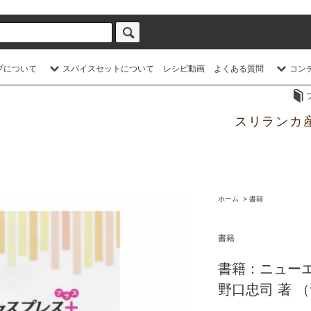
プについて
スパイスセットについて
レシピ動画
よくある質問
コン
スリランカ
ホーム
>
書籍
書籍
書籍：ニュー
野口忠司 著 