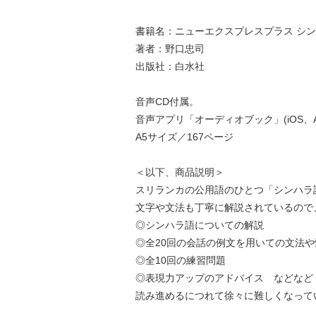
書籍名：ニューエクスプレスプラス シ
著者：野口忠司
出版社：白水社
音声CD付属。
音声アプリ「オーディオブック」(iOS、
A5サイズ／167ページ
＜以下、商品説明＞
スリランカの公用語のひとつ「シンハラ
文字や文法も丁寧に解説されているので
◎シンハラ語についての解説
◎全20回の会話の例文を用いての文法
◎全10回の練習問題
◎表現力アップのアドバイス などなど
読み進めるにつれて徐々に難しくなって