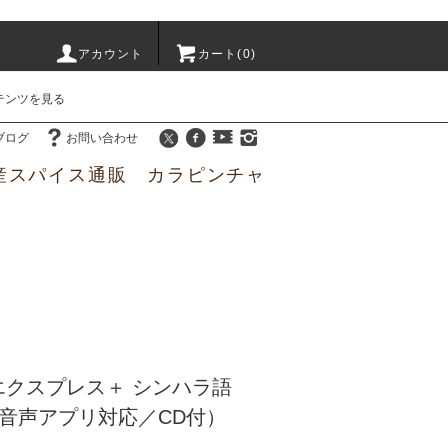
アカウント
カート(
0
)
テンツを見る
ブログ
お問い合わせ
産スパイス通販 カラピンチャ
エクスプレス＋ シンハラ語
（音声アプリ対応／CD付）