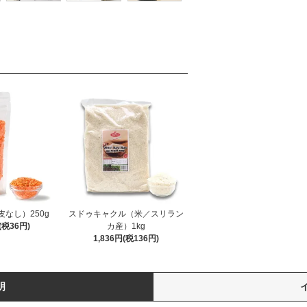
なし）250g
スドゥキャクル（米／スリラン
(税36円)
カ産）1kg
1,836円(税136円)
明