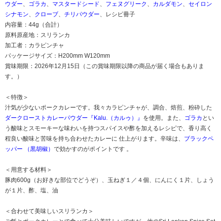
ウダー
、
ゴラカ
、
マスタードシード
、
フェヌグリーク
、
カルダモン
、
セイロン
シナモン
、
クローブ
、
チリパウダー
、レシピ冊子
内容量：44g（合計）
原料原産地：スリランカ
加工者：カラピンチャ
パッケージサイズ：H200mm W120mm
賞味期限：2026年12月15日（この賞味期限以降の商品が届く場合もありま
す。）
＜特徴＞
汁気が少ないポークカレーです。我々カラピンチャが、調合、焙煎、粉砕した
ダークローストカレーパウダー『Kalu.（カルゥ）』
を使用。また、
ゴラカ
とい
う酸味とスモーキーな味わいを持つスパイスや酢を加えるレシピで、香り高く
程良い酸味と苦味を持ち合わせたカレーに 仕上がります。辛味は、
ブラックペ
ッパー （黒胡椒）
で効かすのがポイントです 。
＜用意する材料＞
豚肉600g（お好きな部位でどうぞ）、玉ねぎ１／４個、にんにく１片、しょう
が１片、酢、塩、油
＜合わせて美味しいスリランカ＞