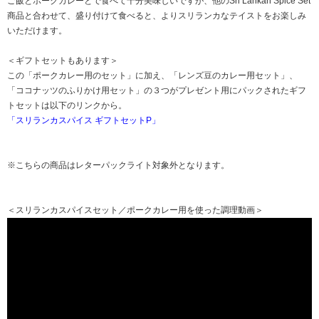
ご飯とポークカレーとで食べて十分美味しいですが、他のSri Lankan Spice Set
商品と合わせて、盛り付けて食べると、よりスリランカなテイストをお楽しみ
いただけます。
＜ギフトセットもあります＞
この「ポークカレー用のセット」に加え、「レンズ豆のカレー用セット」、
「ココナッツのふりかけ用セット」の３つがプレゼント用にパックされたギフ
トセットは以下のリンクから。
「スリランカスパイス ギフトセットP」
※こちらの商品はレターパックライト対象外となります。
＜スリランカスパイスセット／ポークカレー用を使った調理動画＞