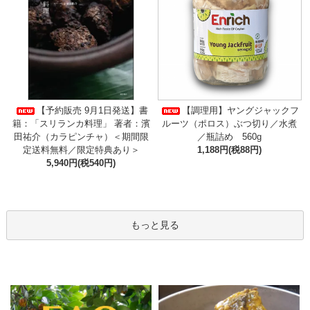
【予約販売 9月1日発送】書
【調理用】ヤングジャックフ
籍：「スリランカ料理」 著者：濱
ルーツ（ポロス）ぶつ切り／水煮
田祐介（カラピンチャ）＜期間限
／瓶詰め 560g
定送料無料／限定特典あり＞
1,188円(税88円)
5,940円(税540円)
もっと見る